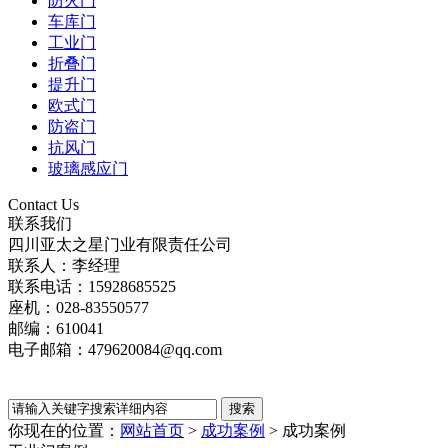
防火门
车库门
工业门
折叠门
提升门
欧式门
防盗门
抗风门
玻璃感应门
Contact Us
联系我们
四川亚太之星门业有限责任公司
联系人：李经理
联系电话：15928685525
座机：028-83550577
邮编：610041
电子邮箱：479620084@qq.com
你现在的位置：
网站首页
>
成功案例
>
成功案例