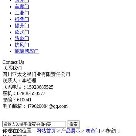
防火门
车库门
工业门
折叠门
提升门
欧式门
防盗门
抗风门
玻璃感应门
Contact Us
联系我们
四川亚太之星门业有限责任公司
联系人：李经理
联系电话：15928685525
座机：028-83550577
邮编：610041
电子邮箱：479620084@qq.com
你现在的位置：
网站首页
>
产品展示
>
卷帘门
>
卷帘门