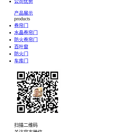
公司优势
产品展示
products
卷帘门
水晶卷帘门
防火卷帘门
百叶窗
防火门
车库门
扫描二维码