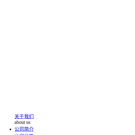
关于我们
about us
公司简介