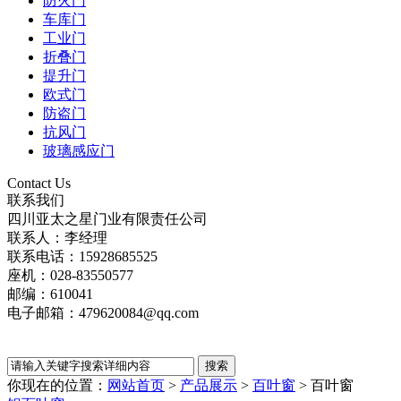
防火门
车库门
工业门
折叠门
提升门
欧式门
防盗门
抗风门
玻璃感应门
Contact Us
联系我们
四川亚太之星门业有限责任公司
联系人：李经理
联系电话：15928685525
座机：028-83550577
邮编：610041
电子邮箱：479620084@qq.com
你现在的位置：
网站首页
>
产品展示
>
百叶窗
>
百叶窗