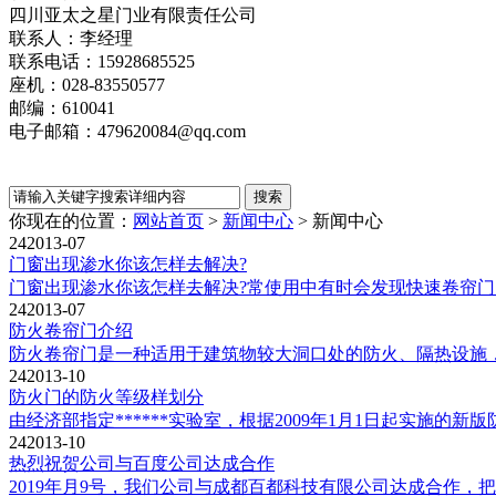
四川亚太之星门业有限责任公司
联系人：李经理
联系电话：15928685525
座机：028-83550577
邮编：610041
电子邮箱：479620084@qq.com
你现在的位置：
网站首页
>
新闻中心
>
新闻中心
24
2013-07
门窗出现渗水你该怎样去解决?
门窗出现渗水你该怎样去解决?常使用中有时会发现快速卷帘门
24
2013-07
防火卷帘门介绍
防火卷帘门是一种适用于建筑物较大洞口处的防火、隔热设施，
24
2013-10
防火门的防火等级样划分
由经济部指定******实验室，根据2009年1月1日起实施的新版防
24
2013-10
热烈祝贺公司与百度公司达成合作
2019年月9号，我们公司与成都百都科技有限公司达成合作