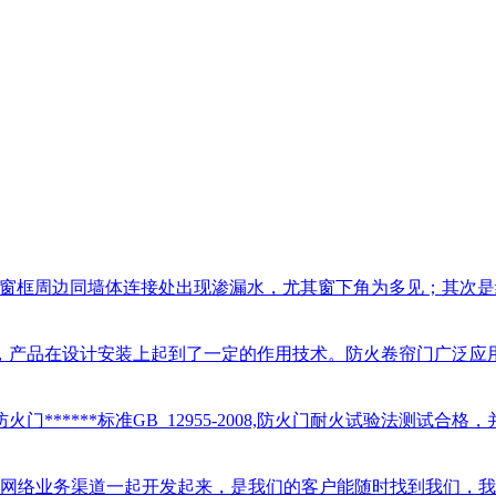
窗框周边同墙体连接处出现渗漏水，尤其窗下角为多见；其次是组
产品在设计安装上起到了一定的作用技术。防火卷帘门广泛应用于
火门******标准GB_12955-2008,防火门耐火试验法测试合格
，把网络业务渠道一起开发起来，是我们的客户能随时找到我们，