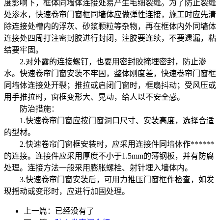
度影响下，框体同墙体连接处易产生毛细裂缝。为了防止裂缝
处渗水，快速卷帘门窗框同墙体应做弹性连接，施工时应先清
除连接处槽内的浮灰、砂浆颗粒等杂物，再在框体内外同墙体
连接处四周打注密封胶进行封闭，注胶要连续，不要遗漏，粘
结要牢固。
2.对外露的连接螺钉，也要用密封胶掩埋密封，防止渗
水。快速卷帘门窗安装不牢固，整体刚度差，快速卷帘门窗框
同墙体连接处开裂；推拉或启闭门窗时，框扇抖动；受风压或
用手推拉时，窗框变形大、晃动，给人以不安全感。
防治措施：
1.快速卷帘门窗应按门窗洞口尺寸、安装高度，选择合适
的型材。
2.快速卷帘门窗框安装时，应采用连接件同墙体作******
的连接。连接件应采用厚度不小于1.5mm的薄钢板，并有防腐
处理。连接方法一般采用膨胀螺栓、射针埋入墙体内。
3.快速卷帘门窗安装后，可用力推压门窗框作检查，如发
现摇动或变形时，应进行加固处理。
上一篇：已经没有了